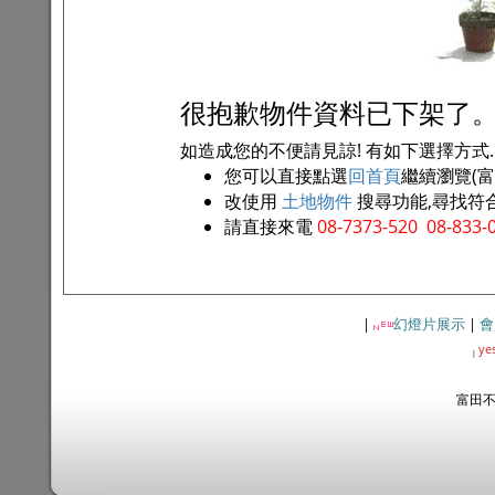
很抱歉物件資料已下架了
如造成您的不便請見諒! 有如下選擇方式..
您可以直接點選
回首頁
繼續瀏覽(
改使用
土地物件
搜尋功能,尋找符
請直接來電
08-7373-520 08-833-
|
幻燈片展示
|
會
ye
|
富田不動