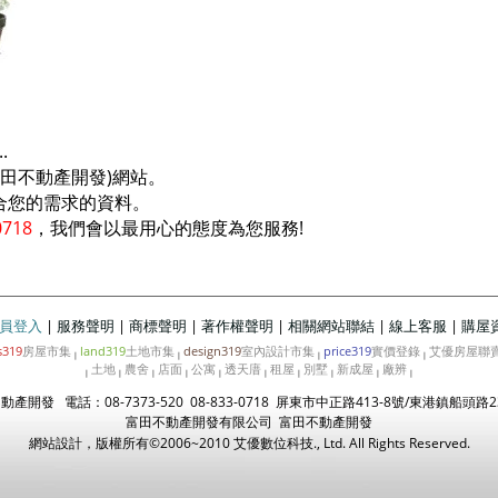
。
.
富田不動產開發)網站。
合您的需求的資料。
0718
，我們會以最用心的態度為您服務!
員登入
|
服務聲明
|
商標聲明
|
著作權聲明
|
相關網站聯結
|
線上客服
|
購屋
s319
房屋市集
land319
土地市集
design319
室內設計市集
price319
實價登錄
艾優房屋聯
|
|
|
|
土地
農舍
店面
公寓
透天庴
租屋
別墅
新成屋
廠辨
|
|
|
|
|
|
|
|
|
|
產開發 電話：08-7373-520 08-833-0718 屏東市中正路413-8號/東港鎮船頭路2
富田不動產開發有限公司 富田不動產開發
網站設計，版權所有©2006~2010
艾優數位科技
., Ltd. All Rights Reserved.