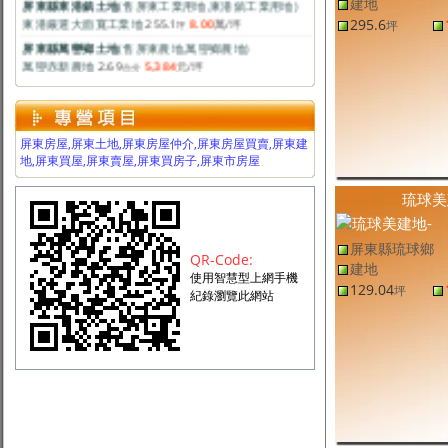
建地
東港嚴選大面寬工業地
255.1
8.00
萬
/坪
坪
295.6
坪
屏東縣萬巒鄉土地
(售
屏東農地
,
萬巒鄉農地
)
萬巒赤新農地
2.69
5,384
元
/坪
台分
屏東縣土地
(售
屏東建地
,
屏東市建地
)
榮總精品方正建地
119.7
32.02
萬
/坪
坪
屏東縣長治鄉土地
(售
屏東建地
,
長治鄉建地
)
長治方正送房建地
100.5
12.99
萬
/坪
坪
屏東房屋,屏東土地,屏東房屋仲介,屏東房屋買賣,屏東建
地,屏東買屋,屏東賣屋,屏東買房子,屏東市房屋
屏東縣萬丹鄉土地
(售
屏東農地
,
萬丹鄉農地
)
萬丹20米路上都計農地
333
3.89
萬
/坪
坪
琉球美
屏東縣長治鄉土地
(售
屏東建地
,
長治鄉建地
)
長治三面路方正建地
295.6
15
萬
/坪
坪
屏東縣琉球鄉
屏東縣新園鄉土地
(售
屏東農地
,
新園鄉農地
)
QR-Code:
新園產業農地廠房
792.18
2.27
萬
/坪
建地
坪
使用智慧型上網手機
129.04
坪
屏東縣里港鄉土地
(售
屏東農地
,
里港鄉農地
)
紀錄瀏覽此網站
里港農地
2.99
1.22
萬
/坪
台分
屏東縣土地
(售
屏東農地
,
屏東市農地
)
屏東市農地
132
6
萬
/坪
坪
屏東縣高樹鄉土地
(售
屏東建地
,
高樹鄉建地
)
高樹建地-專約
60.7
4.11
萬
/坪
坪
屏東縣東港鎮土地
(售
屏東工業用地
,
東港鎮工業用地
)
東港工業地
113.85
11.24
萬
/坪
坪