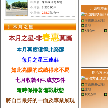
案名:
東寧國道旁農地
坪數:
3,335.95
坪
九如鄉雙面
單價:
288.0
萬
/台分
屏東縣九如鄉
農地
7.8
台分
春惠
本月之星-非
莫屬
本月再度獲得此榮躍
每月之星三連莊
如此亮眼的成績得來不易
長治方正
七月收斡4件.成交5件
屏東縣長治鄉
隨時保持著備戰狀態
建地
100.5
坪
將自己最好的一面及專業展現