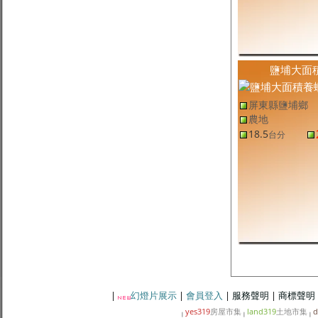
九如停車場農地
1,695.81
1.22
萬
/坪
坪
屏東縣恆春鎮土地
(售
屏東農地
,
恆春鎮農地
)
恆春老欉荔枝園
3,042.02
6,903
元
/坪
坪
屏東縣土地
(售
屏東農地
,
屏東市農地
)
屏東市頂柳農地
2.19
1.35
萬
/坪
台分
鹽埔大面
屏東縣新園鄉土地
(售
屏東農地
,
新園鄉農地
)
新園新利農地
707.85
1.41
萬
/坪
坪
屏東縣鹽埔鄉
屏東縣潮州鎮土地
(售
屏東建地
,
潮州鎮建地
)
農地
潮州農業區建地
584.4
9.79
萬
/坪
坪
18.5
台分
屏東縣土地
(售
屏東建地
,
屏東市建地
)
屏東市全新廠房
181
12
萬
/坪
坪
屏東縣內埔鄉土地
(售
屏東農地
,
內埔鄉農地
)
豐田百坪都計農
262.2
3.28
萬
/坪
坪
屏東縣新園鄉土地
(售
屏東建地
,
新園鄉建地
)
新園｜瓦磘三角窗珍稀建地
401.41
9.80
萬
/坪
坪
|
幻燈片展示
|
會員登入
|
服務聲明
|
商標聲明
yes319
房屋市集
land319
土地市集
d
|
|
|