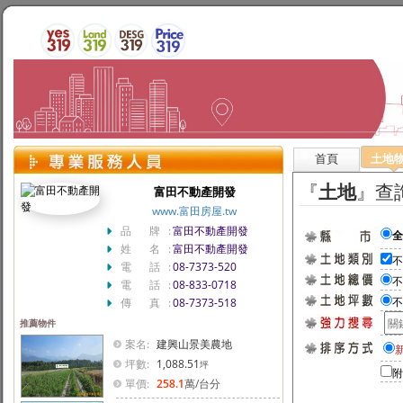
首頁
土地
『
土地
』查
富田不動產開發
www.富田房屋.tw
品 牌:
富田不動產開發
姓 名:
富田不動產開發
電 話:
08-7373-520
電 話:
08-833-0718
傳 真:
08-7373-518
推薦物件
案名:
建興山景美農地
坪數:
1,088.51
坪
附
單價:
258.1
萬
/台分