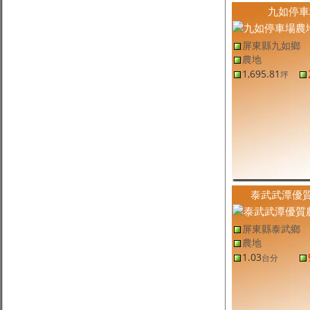
屏東縣萬巒鄉土地
(售
屏東農地
,
萬巒鄉農地
)
九如停車
萬巒大面寬休閒農地
2.9
9,002
元
/坪
台分
屏東縣新園鄉土地
(售
屏東農地
,
新園鄉農地
)
屏東縣九如鄉
新園首選都農
257.67
2.59
萬
/坪
坪
農地
屏東縣琉球鄉土地
(售
屏東建地
,
琉球鄉建地
)
1,695.81
坪
琉球美建地
129.04
12.78
萬
/坪
坪
屏東縣土地
(售
屏東農地,其他
,
屏東市農地,其他
)
佳冬大面寬養殖魚溫
3,602.44
7,994
元
/坪
坪
屏東縣高樹鄉土地
(售
屏東農地
,
高樹鄉農地
)
高樹大面寬農地
2.6
1.11
萬
/坪
台分
屏東縣鹽埔鄉土地
(售
屏東農地
,
鹽埔鄉農地
)
鹽埔大面積養蝦池
18.5
7,864
元
/坪
台分
屏東縣泰武鄉土地
(售
屏東農地
,
泰武鄉農地
)
泰武武潭優質
泰武武潭優質農地-專約
1.03
3,242
元
/坪
台分
屏東縣萬巒鄉土地
(售
屏東農地
,
萬巒鄉農地
)
萬巒大地坪果樹農地
12,190.53
5,453
元
/坪
坪
屏東縣泰武鄉
屏東縣南州鄉土地
(售
屏東農地
,
南州鄉農地
)
農地
米崙豐境都農🧡
309.7
2.49
萬
/坪
坪
1.03
台分
屏東縣新園鄉土地
(售
屏東農地,其他
,
新園鄉農地,其他
)
新園科技產業園區旁雙面路魚塭
7.88
1.21
萬
/坪
台分
屏東縣九如鄉土地
(售
屏東農地
,
九如鄉農地
)