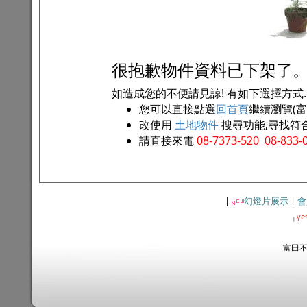
很抱歉物件資料已下架了
如造成您的不便請見諒! 有如下選擇方式..
您可以直接點選
回首頁
繼續瀏覽(
改使用
土地物件
搜尋功能,尋找符
請直接來電
08-7373-520 08-833-
|
幻燈片展示
|
會
ye
|
富田不動