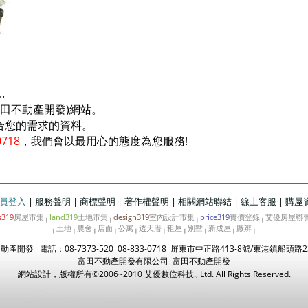
。
.
富田不動產開發)網站。
合您的需求的資料。
0718
，我們會以最用心的態度為您服務!
員登入
|
服務聲明
|
商標聲明
|
著作權聲明
|
相關網站聯結
|
線上客服
|
購屋
s319
房屋市集
land319
土地市集
design319
室內設計市集
price319
實價登錄
艾優房屋聯
|
|
|
|
土地
農舍
店面
公寓
透天庴
租屋
別墅
新成屋
廠辨
|
|
|
|
|
|
|
|
|
|
產開發 電話：08-7373-520 08-833-0718 屏東市中正路413-8號/東港鎮船頭路2
富田不動產開發有限公司 富田不動產開發
網站設計，版權所有©2006~2010
艾優數位科技
., Ltd. All Rights Reserved.