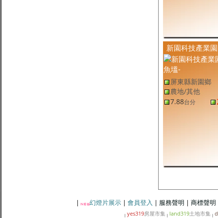
潮州農業區建地
584.4
9.79
萬
/坪
坪
屏東縣土地
(售
屏東建地
,
屏東市建地
)
屏東市全新廠房
181
12
萬
/坪
坪
屏東縣里港鄉土地
(售
屏東農地
,
里港鄉農地
)
里港土庫方正農地
5.4
7,574
元
/坪
台分
新園科技產業園
屏東縣新園鄉土地
(售
屏東建地
,
新園鄉建地
)
新園｜瓦磘三角窗珍稀建地
401.41
9.80
萬
/坪
坪
屏東縣新園鄉土地
(售
屏東農地
,
新園鄉農地
)
屏東縣新園鄉
新園・田洋鄉間農地
2,425.14
1.05
萬
/坪
坪
農地/其他
屏東縣牡丹鄉土地
(售
屏東其他
,
牡丹鄉其他
)
7.88
台分
牡丹山林觀景原保地
16.74
339
元
/坪
台分
屏東縣南州鄉土地
(售
屏東農地
,
南州鄉農地
)
南州晴空蓮霧農地
1,288.09
7,499
元
/坪
坪
屏東縣內埔鄉土地
(售
屏東農地
,
內埔鄉農地
)
黎明前後路美農地
5
8,793
元
/坪
台分
|
幻燈片展示
|
會員登入
|
服務聲明
|
商標聲明
yes319
房屋市集
land319
土地市集
d
|
|
|