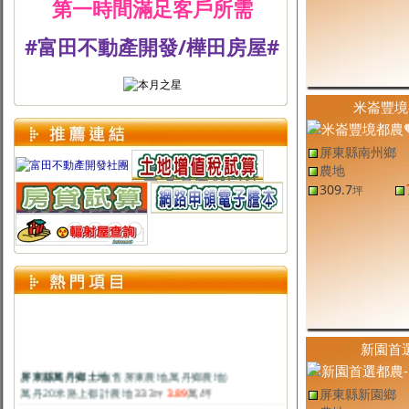
第一時間滿足客戶所需
#富田不動產開發/樺田房屋#
米崙豐境
屏東縣南州鄉
農地
309.7
坪
新園首
屏東縣萬丹鄉土地
(售
屏東農地
,
萬丹鄉農地
)
萬丹20米路上都計農地
333
3.89
萬
/坪
坪
屏東縣新園鄉
屏東縣新園鄉土地
(售
屏東農地
,
新園鄉農地
)