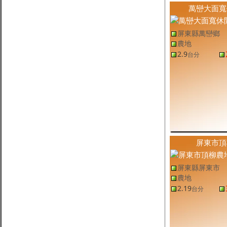
屏東縣鹽埔鄉土地
(售
屏東農地
,
鹽埔鄉農地
)
萬巒大面寬
鹽埔大面積養蝦池
18.5
7,864
元
/坪
台分
屏東縣九如鄉土地
(售
屏東農地
,
九如鄉農地
)
屏東縣萬巒鄉
九如停車場農地
1,695.81
1.22
萬
/坪
坪
農地
屏東縣泰武鄉土地
(售
屏東農地
,
泰武鄉農地
)
2.9
台分
泰武武潭優質農地-專約
1.03
3,242
元
/坪
台分
屏東縣萬巒鄉土地
(售
屏東農地
,
萬巒鄉農地
)
萬巒大地坪果樹農地
12,190.53
5,453
元
/坪
坪
屏東縣南州鄉土地
(售
屏東農地
,
南州鄉農地
)
米崙豐境都農🧡
309.7
2.49
萬
/坪
坪
屏東縣新園鄉土地
(售
屏東農地,其他
,
新園鄉農地,其他
)
新園科技產業園區旁雙面路魚塭
7.88
1.21
萬
/坪
台分
屏東縣土地
(售
屏東農地
,
屏東市農地
)
屏東市頂
屏東市頂柳農地
2.19
1.35
萬
/坪
台分
屏東縣內埔鄉土地
(售
屏東農地
,
內埔鄉農地
)
豐田百坪都計農
262.2
3.28
萬
/坪
坪
屏東縣屏東市
屏東縣恆春鎮土地
(售
屏東農地
,
恆春鎮農地
)
農地
恆春老欉荔枝園
3,042.02
6,903
元
/坪
坪
2.19
台分
屏東縣新園鄉土地
(售
屏東農地
,
新園鄉農地
)
新園新利農地
707.85
1.41
萬
/坪
坪
屏東縣潮州鎮土地
(售
屏東建地
,
潮州鎮建地
)