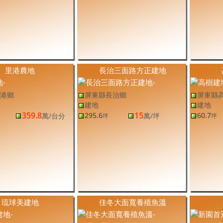
里港農地
長治三面路方正建地
港鄉
屏東縣長治鄉
屏東縣
建地
建地
359.8
15
295.6
60.7
萬
/台分
萬
/坪
坪
坪
琉球美建地
佳冬大面寬養殖魚溫