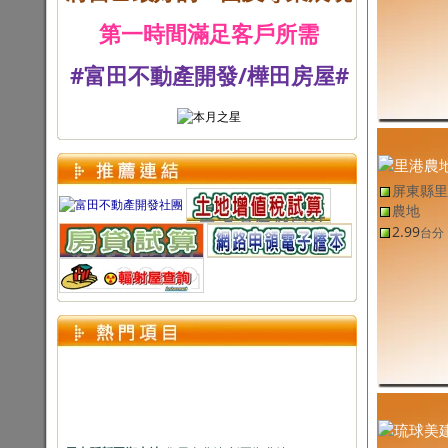
第一時間滿足客戶所需
#富田不動產開發/樺田房屋#
屏東縣里
農地
2.99
台分
屏東縣新園鄉土地
(售
屏東農地
,
新園鄉農地
)