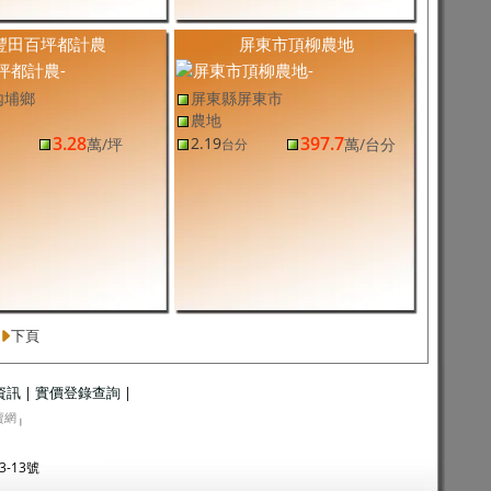
豐田百坪都計農
屏東市頂柳農地
內埔鄉
屏東縣屏東市
農地
3.28
397.7
2.19
萬
/坪
萬
/台分
台分
下頁
資訊
|
實價登錄查詢
|
賣網
|
3-13號