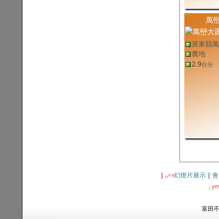
屏東縣萬巒鄉土地
(售
屏東農地
,
萬巒鄉農地
)
萬巒大面寬休閒農地
2.9
9,002
元
/坪
台分
萬
屏東縣新園鄉土地
(售
屏東農地
,
新園鄉農地
)
新園首選都農
257.67
2.59
萬
/坪
坪
屏東縣萬
屏東縣東港鎮土地
(售
屏東工業用地
,
東港鎮工業用地
)
農地
東港工業地
113.85
11.24
萬
/坪
坪
2.9
台分
屏東縣琉球鄉土地
(售
屏東建地
,
琉球鄉建地
)
琉球美建地
129.04
12.78
萬
/坪
坪
屏東縣土地
(售
屏東農地,其他
,
屏東市農地,其他
)
佳冬大面寬養殖魚溫
3,602.44
7,994
元
/坪
坪
屏東縣泰武鄉土地
(售
屏東農地
,
泰武鄉農地
)
泰武武潭優質農地-專約
1.03
3,242
元
/坪
台分
屏東縣高樹鄉土地
(售
屏東農地
,
高樹鄉農地
)
高樹大面寬農地
2.6
1.11
萬
/坪
台分
屏東縣新園鄉土地
(售
屏東農地,其他
,
新園鄉農地,其他
)
新園科技產業園區旁雙面路魚塭
7.88
1.21
萬
/坪
台分
屏東縣萬巒鄉土地
(售
屏東農地
,
萬巒鄉農地
)
|
幻燈片展示
|
會
萬巒大地坪果樹農地
12,190.53
5,453
元
/坪
坪
ye
屏東縣新園鄉土地
(售
屏東農地
,
新園鄉農地
)
|
新園新利農地
707.85
1.41
萬
/坪
坪
富田不動
屏東縣南州鄉土地
(售
屏東農地
,
南州鄉農地
)
米崙豐境都農🧡
309.7
2.49
萬
/坪
坪