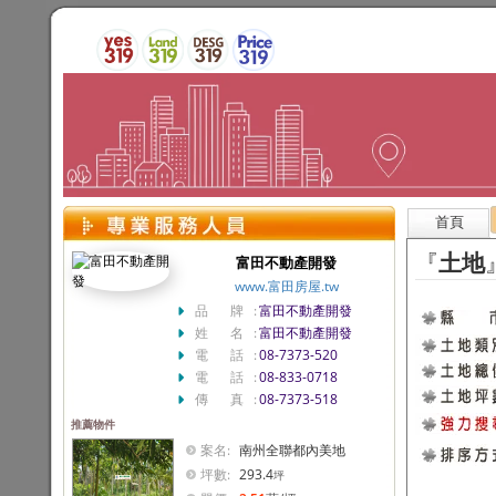
首頁
『
土地
富田不動產開發
www.富田房屋.tw
品 牌:
富田不動產開發
姓 名:
富田不動產開發
電 話:
08-7373-520
電 話:
08-833-0718
傳 真:
08-7373-518
推薦物件
案名:
南州全聯都內美地
坪數:
293.4
坪