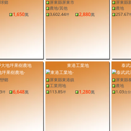
球鄉
屏東縣屏東市
屏東縣
農地/其他
農地
1,650
2,880
3,602.44
257.67
萬
萬
坪
巒大地坪果樹農地
東港工業地
泰武
巒鄉
屏東縣東港鎮
屏東縣
工業用地
農地
6,648
1,280
3
113.85
1.03
萬
萬
坪
坪
台分