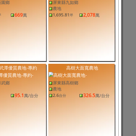
新園鄉
屏東縣九如鄉
農地
669
2,078
1,695.81
萬
萬
坪
坪
武潭優質農地-專約
高樹大面寬農地
泰武鄉
屏東縣高樹鄉
農地
95.1
326.5
2.6
萬
/台分
萬
/台分
台分