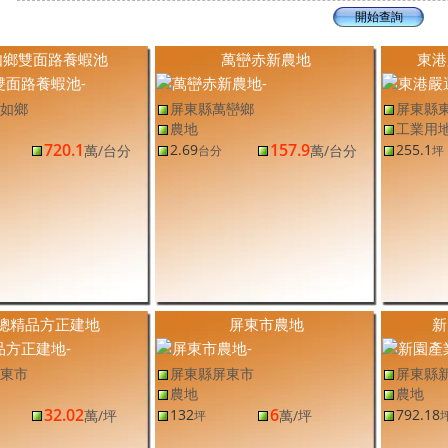
如鄉雙面路養蝦池
萬巒赤新農地
東港
如鄉
屏東縣萬巒鄉
屏東縣
農地
工業用
720.1
157.9
2.69
255.1
萬
/台分
萬
/台分
台分
坪
總精品方正建地
屏東市農地
新
東市
屏東縣屏東市
屏東縣
農地
農地
32.02
6
132
792.18
萬
/坪
萬
/坪
坪