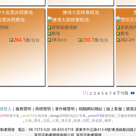
巒大面寬休閒農地
鹽埔大面積養蝦池
巒鄉
屏東縣鹽埔鄉
屏東縣
農地
農地
264.1
230.7
18.5
262.2
萬
/台分
萬
/台分
台分
坪
[1]
下10頁
2
3
4
5
6
7
8
員登入
|
服務聲明
|
商標聲明
|
著作權聲明
|
相關網站聯結
|
線上客服
|
購屋
s319
房屋市集
land319
土地市集
design319
室內設計市集
price319
實價登錄
艾優房屋聯
|
|
|
|
土地
農舍
店面
公寓
透天庴
租屋
別墅
新成屋
廠辨
|
|
|
|
|
|
|
|
|
|
產開發 電話：08-7373-520 08-833-0718 屏東市中正路413-8號/東港鎮船頭路2
富田不動產開發有限公司 富田不動產開發