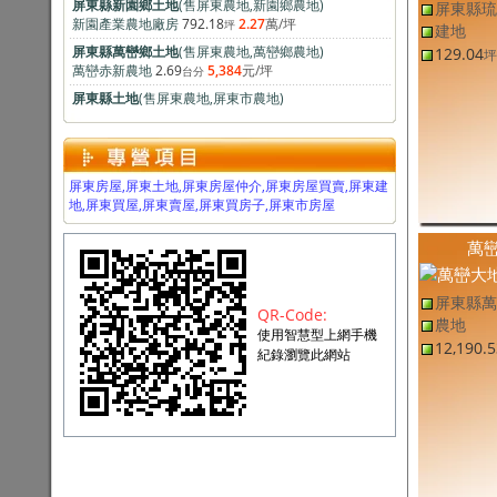
屏東縣琉
新園產業農地廠房
792.18
2.27
萬
/坪
坪
建地
屏東縣萬巒鄉土地
(售
屏東農地
,
萬巒鄉農地
)
129.04
坪
萬巒赤新農地
2.69
5,384
元
/坪
台分
屏東縣土地
(售
屏東農地
,
屏東市農地
)
屏東市農地
132
6
萬
/坪
坪
屏東縣九如鄉土地
(售
屏東農地
,
九如鄉農地
)
九如鄉雙面路養蝦池
7.8
2.45
萬
/坪
台分
屏東縣萬丹鄉土地
(售
屏東農地
,
萬丹鄉農地
)
屏東房屋,屏東土地,屏東房屋仲介,屏東房屋買賣,屏東建
萬丹20米路上都計農地
333
3.89
萬
/坪
坪
地,屏東買屋,屏東賣屋,屏東買房子,屏東市房屋
屏東縣長治鄉土地
(售
屏東建地
,
長治鄉建地
)
長治方正送房建地
100.5
12.99
萬
/坪
萬
坪
屏東縣長治鄉土地
(售
屏東建地
,
長治鄉建地
)
長治三面路方正建地
295.6
15
萬
/坪
坪
屏東縣萬
QR-Code:
屏東縣里港鄉土地
(售
屏東農地
,
里港鄉農地
)
農地
使用智慧型上網手機
里港農地
2.99
1.22
萬
/坪
台分
12,190.5
紀錄瀏覽此網站
屏東縣土地
(售
屏東建地
,
屏東市建地
)
榮總精品方正建地
119.7
32.02
萬
/坪
坪
屏東縣東港鎮土地
(售
屏東工業用地
,
東港鎮工業用地
)
東港嚴選大面寬工業地
255.1
8.00
萬
/坪
坪
屏東縣高樹鄉土地
(售
屏東建地
,
高樹鄉建地
)
高樹建地-專約
60.7
4.11
萬
/坪
坪