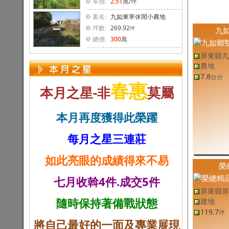
單價:
2.51
萬
/坪
案名:
九如東寧休閒小農地
坪數:
269.92
坪
九
總價:
300
萬
屏東縣九
農地
7.8
台分
春惠
本月之星-非
莫屬
本月再度獲得此榮躍
每月之星三連莊
如此亮眼的成績得來不易
榮
七月收斡4件.成交5件
屏東縣屏
隨時保持著備戰狀態
建地
119.7
坪
將自己最好的一面及專業展現