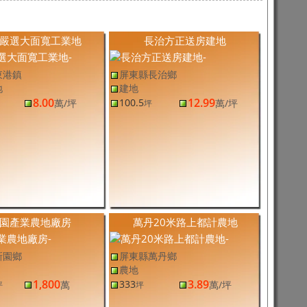
嚴選大面寬工業地
長治方正送房建地
東港鎮
屏東縣長治鄉
地
建地
8.00
12.99
100.5
萬
/坪
萬
/坪
坪
園產業農地廠房
萬丹20米路上都計農地
新園鄉
屏東縣萬丹鄉
農地
1,800
3.89
333
萬
萬
/坪
坪
坪