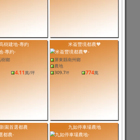
高樹建地-專約
米崙豐境都農🧡
高樹鄉
屏東縣南州鄉
農地
4.11
774
309.7
萬
/坪
萬
坪
新園首選都農
九如停車場農地