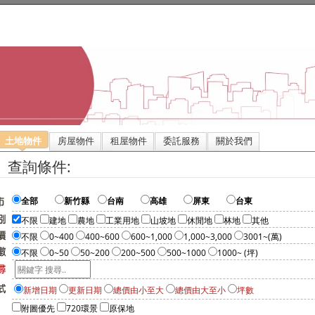
土地物件
房屋物件
租屋物件
委託服務
關於我們
』查詢條件:
全部
新竹縣
台南
高雄
屏東
台東
不限
建地
農地
工業用地
山坡地
休閒地
林地
其他
不限
0~400
400~600
600~1,000
1,000~3,000
3001~(萬)
不限
0~50
50~200
200~500
500~1000
1000~ (坪)
新增日期
更新日期
總價由小至大
總價由大至小
坪數
附圖優先
720環景
原保地