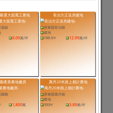
嚴選大面寬工業地
長治方正送房建地
東港鎮
屏東縣長治鄉
地
建地
8.00
12.99
100.5
萬
/坪
萬
/坪
坪
園產業農地廠房
萬丹20米路上都計農地
新園鄉
屏東縣萬丹鄉
農地
1,800
3.89
333
萬
萬
/坪
坪
坪