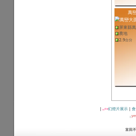
萬巒大面寬休閒農地
2.9
9,002
元
/坪
台分
萬
屏東縣新園鄉土地
(售
屏東農地
,
新園鄉農地
)
新園首選都農
257.67
2.59
萬
/坪
坪
屏東縣東港鎮土地
(售
屏東工業用地
,
東港鎮工業用地
)
屏東縣萬
東港工業地
113.85
11.24
萬
/坪
坪
農地
屏東縣琉球鄉土地
(售
屏東建地
,
琉球鄉建地
)
2.9
台分
琉球美建地
129.04
12.78
萬
/坪
坪
屏東縣土地
(售
屏東農地,其他
,
屏東市農地,其他
)
佳冬大面寬養殖魚溫
3,602.44
7,994
元
/坪
坪
屏東縣泰武鄉土地
(售
屏東農地
,
泰武鄉農地
)
泰武武潭優質農地-專約
1.03
3,242
元
/坪
台分
屏東縣高樹鄉土地
(售
屏東農地
,
高樹鄉農地
)
高樹大面寬農地
2.6
1.11
萬
/坪
台分
屏東縣新園鄉土地
(售
屏東農地,其他
,
新園鄉農地,其他
)
新園科技產業園區旁雙面路魚塭
7.88
1.21
萬
/坪
台分
屏東縣萬巒鄉土地
(售
屏東農地
,
萬巒鄉農地
)
萬巒大地坪果樹農地
12,190.53
5,453
元
/坪
坪
|
幻燈片展示
|
會
屏東縣新園鄉土地
(售
屏東農地
,
新園鄉農地
)
ye
|
新園新利農地
707.85
1.41
萬
/坪
坪
屏東縣南州鄉土地
(售
屏東農地
,
南州鄉農地
)
富田不動
米崙豐境都農🧡
309.7
2.49
萬
/坪
坪