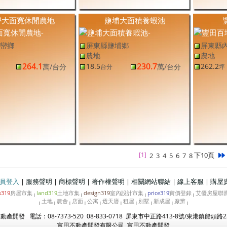
巒大面寬休閒農地
鹽埔大面積養蝦池
巒鄉
屏東縣鹽埔鄉
屏東縣
農地
農地
264.1
230.7
18.5
262.2
萬
/台分
萬
/台分
台分
坪
[1]
下10頁
2
3
4
5
6
7
8
員登入
|
服務聲明
|
商標聲明
|
著作權聲明
|
相關網站聯結
|
線上客服
|
購屋
s319
房屋市集
land319
土地市集
design319
室內設計市集
price319
實價登錄
艾優房屋聯
|
|
|
|
土地
農舍
店面
公寓
透天庴
租屋
別墅
新成屋
廠辨
|
|
|
|
|
|
|
|
|
|
產開發 電話：08-7373-520 08-833-0718 屏東市中正路413-8號/東港鎮船頭路2
富田不動產開發有限公司 富田不動產開發