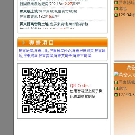
新園產業農地廠房
792.18
2.27
萬
/坪
坪
屏東縣琉
建地
屏東縣土地
(售
屏東農地
,
屏東市農地
)
屏東市農地
132
6
萬
/坪
坪
129.04
坪
屏東縣萬巒鄉土地
(售
屏東農地
,
萬巒鄉農地
)
萬巒赤新農地
2.69
5,384
元
/坪
台分
屏東縣九如鄉土地
(售
屏東農地
,
九如鄉農地
)
九如鄉雙面路養蝦池
7.8
2.45
萬
/坪
台分
屏東縣萬丹鄉土地
(售
屏東農地
,
萬丹鄉農地
)
屏東房屋,屏東土地,屏東房屋仲介,屏東房屋買賣,屏東建
萬丹20米路上都計農地
333
3.89
萬
/坪
坪
地,屏東買屋,屏東賣屋,屏東買房子,屏東市房屋
屏東縣長治鄉土地
(售
屏東建地
,
長治鄉建地
)
長治三面路方正建地
295.6
15
萬
/坪
坪
萬
屏東縣長治鄉土地
(售
屏東建地
,
長治鄉建地
)
長治方正送房建地
100.5
12.99
萬
/坪
坪
屏東縣萬
屏東縣里港鄉土地
(售
屏東農地
,
里港鄉農地
)
QR-Code:
農地
里港農地
2.99
1.22
萬
/坪
台分
使用智慧型上網手機
12,190.5
紀錄瀏覽此網站
屏東縣東港鎮土地
(售
屏東工業用地
,
東港鎮工業用地
)
東港嚴選大面寬工業地
255.1
8.00
萬
/坪
坪
屏東縣土地
(售
屏東建地
,
屏東市建地
)
榮總精品方正建地
119.7
32.02
萬
/坪
坪
屏東縣高樹鄉土地
(售
屏東建地
,
高樹鄉建地
)
高樹建地-專約
60.7
4.11
萬
/坪
坪
屏東縣萬巒鄉土地
(售
屏東農地
,
萬巒鄉農地
)