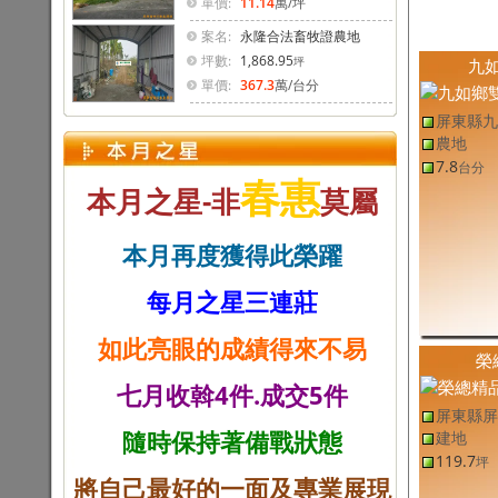
單價:
11.14
萬
/坪
案名:
永隆合法畜牧證農地
坪數:
1,868.95
坪
九
單價:
367.3
萬
/台分
屏東縣九
農地
7.8
台分
春惠
本月之星-非
莫屬
本月再度獲得此榮躍
每月之星三連莊
如此亮眼的成績得來不易
榮
七月收斡4件.成交5件
屏東縣屏
隨時保持著備戰狀態
建地
119.7
坪
將自己最好的一面及專業展現