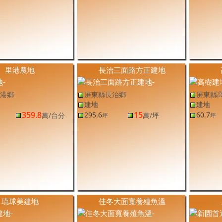
里港農地
長治三面路方正建地
港鄉
屏東縣長治鄉
屏東縣
建地
建地
359.8
15
295.6
60.7
萬
/台分
萬
/坪
坪
坪
琉球美建地
佳冬大面寬養殖魚溫