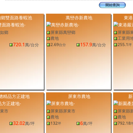
如鄉雙面路養蝦池
萬巒赤新農地
東港
如鄉
屏東縣萬巒鄉
屏東縣
農地
工業用
720.1
157.9
2.69
255.1
萬
/台分
萬
/台分
台分
坪
總精品方正建地
屏東市農地
新
東市
屏東縣屏東市
屏東縣
農地
農地
32.02
6
132
792.18
萬
/坪
萬
/坪
坪