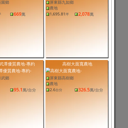
新園鄉
屏東縣九如鄉
農地
669
2,078
1,695.81
萬
萬
坪
坪
武潭優質農地-專約
高樹大面寬農地
泰武鄉
屏東縣高樹鄉
農地
95.1
326.5
2.6
萬
/台分
萬
/台分
台分