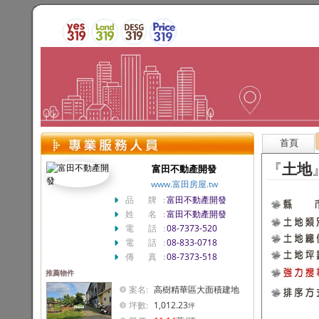
首頁
『
土地
富田不動產開發
www.富田房屋.tw
品 牌:
富田不動產開發
姓 名:
富田不動產開發
電 話:
08-7373-520
電 話:
08-833-0718
傳 真:
08-7373-518
推薦物件
案名:
高樹精華區大面積建地
坪數:
1,012.23
坪