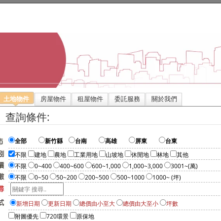
土地物件
房屋物件
租屋物件
委託服務
關於我們
』查詢條件:
全部
新竹縣
台南
高雄
屏東
台東
不限
建地
農地
工業用地
山坡地
休閒地
林地
其他
不限
0~400
400~600
600~1,000
1,000~3,000
3001~(萬)
不限
0~50
50~200
200~500
500~1000
1000~ (坪)
新增日期
更新日期
總價由小至大
總價由大至小
坪數
附圖優先
720環景
原保地