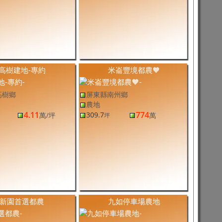
高樹建地-專約
米崙豐境都農🧡
高樹鄉
屏東縣南州鄉
農地
4.11
774
309.7
萬
/坪
萬
坪
新園首選都農
九如停車場農地