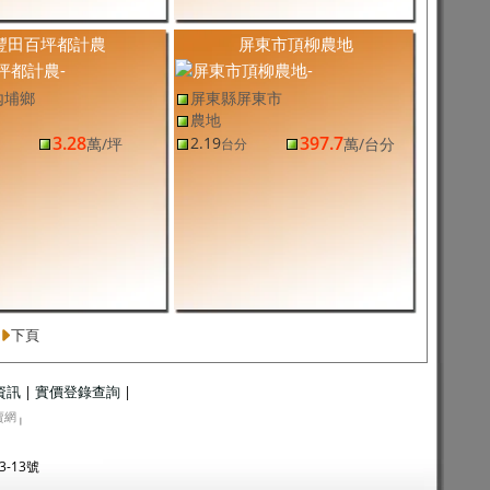
豐田百坪都計農
屏東市頂柳農地
內埔鄉
屏東縣屏東市
農地
3.28
397.7
2.19
萬
/坪
萬
/台分
台分
下頁
資訊
|
實價登錄查詢
|
賣網
|
3-13號