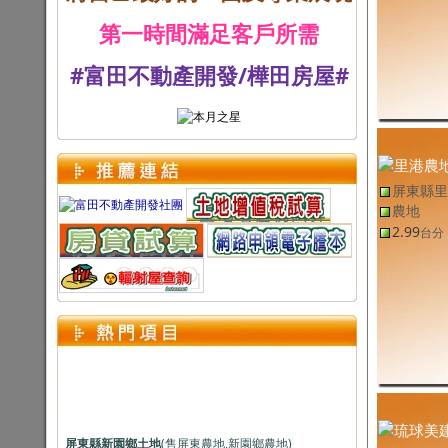
第一時間滿足客戶所需
#富田不動產開發/樺田房屋#
屏東縣里
農地
2.99
台分
屏東縣新園鄉土地
(售
屏東農地
,
新園鄉農地
)