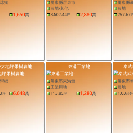
球鄉
屏東縣屏東市
屏東縣
農地/其他
農地
1,650
2,880
3,602.44
257.67
萬
萬
坪
巒大地坪果樹農地
東港工業地
泰武
巒鄉
屏東縣東港鎮
屏東縣
工業用地
農地
6,648
1,280
3
113.85
1.03
萬
萬
坪
坪
台分