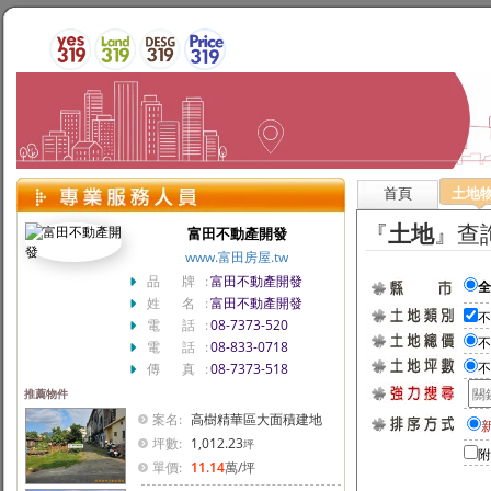
首頁
土地
『
土地
』查
富田不動產開發
www.富田房屋.tw
品 牌:
富田不動產開發
姓 名:
富田不動產開發
電 話:
08-7373-520
電 話:
08-833-0718
傳 真:
08-7373-518
推薦物件
案名:
高樹精華區大面積建地
坪數:
1,012.23
坪
附
單價:
11.14
萬
/坪