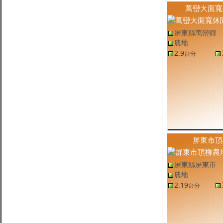
屏東縣高樹鄉土地
(售
屏東農地
,
高樹鄉農地
)
萬巒大面寬
高樹大面寬農地
2.6
1.11
萬
/坪
台分
屏東縣鹽埔鄉土地
(售
屏東農地
,
鹽埔鄉農地
)
屏東縣萬巒鄉
鹽埔大面積養蝦池
18.5
7,864
元
/坪
台分
農地
屏東縣泰武鄉土地
(售
屏東農地
,
泰武鄉農地
)
2.9
台分
泰武武潭優質農地-專約
1.03
3,242
元
/坪
台分
屏東縣新園鄉土地
(售
屏東農地,其他
,
新園鄉農地,其他
)
新園科技產業園區旁雙面路魚塭
7.88
1.21
萬
/坪
台分
屏東縣九如鄉土地
(售
屏東農地
,
九如鄉農地
)
九如停車場農地
1,695.81
1.22
萬
/坪
坪
屏東縣內埔鄉土地
(售
屏東農地
,
內埔鄉農地
)
豐田百坪都計農
262.2
3.28
萬
/坪
坪
屏東縣南州鄉土地
(售
屏東農地
,
南州鄉農地
)
屏東市頂
米崙豐境都農🧡
309.7
2.49
萬
/坪
坪
屏東縣土地
(售
屏東農地
,
屏東市農地
)
屏東市頂柳農地
2.19
1.35
萬
/坪
台分
屏東縣屏東市
屏東縣恆春鎮土地
(售
屏東農地
,
恆春鎮農地
)
農地
恆春老欉荔枝園
3,042.02
6,903
元
/坪
坪
2.19
台分
屏東縣潮州鎮土地
(售
屏東建地
,
潮州鎮建地
)
潮州農業區建地
584.4
9.79
萬
/坪
坪
屏東縣新園鄉土地
(售
屏東農地
,
新園鄉農地
)
新園新利農地
707.85
1.41
萬
/坪