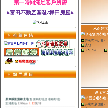
第一時間滿足客戶所需
#富田不動產開發/樺田房屋#
米崙豐境
屏東縣南州鄉
農地
309.7
坪
新園首
屏東縣里港鄉土地
(售
屏東農地
,
里港鄉農地
)
里港農地
2.99
1.22
萬
/坪
台分
屏東縣新園鄉
屏東縣萬丹鄉土地
(售
屏東農地
,
萬丹鄉農地
)