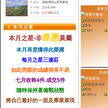
案名:
高樹漂亮山景美農地
坪數:
2,018.59
坪
屏東市
單價:
217.9
萬
/台分
屏東縣屏東市
農地
132
坪
春惠
本月之星-非
莫屬
本月再度獲得此榮躍
每月之星三連莊
如此亮眼的成績得來不易
里港
七月收斡4件.成交5件
屏東縣里港鄉
隨時保持著備戰狀態
農地
2.99
台分
將自己最好的一面及專業展現