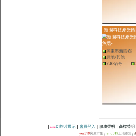
坪
屏東縣土地
(售
屏東建地
,
屏東市建地
)
屏東市全新廠房
181
12
萬
/坪
坪
屏東縣新園鄉土地
(售
屏東建地
,
新園鄉建地
)
新園｜瓦磘三角窗珍稀建地
401.41
9.80
萬
/坪
坪
新園科技產業園
屏東縣里港鄉土地
(售
屏東農地
,
里港鄉農地
)
里港土庫方正農地
5.4
7,574
元
/坪
台分
屏東縣新園鄉土地
(售
屏東農地
,
新園鄉農地
)
屏東縣新園鄉
新園・田洋鄉間農地
2,425.14
1.05
萬
/坪
坪
農地/其他
屏東縣南州鄉土地
(售
屏東農地
,
南州鄉農地
)
7.88
台分
南州晴空蓮霧農地
1,288.09
7,499
元
/坪
坪
屏東縣牡丹鄉土地
(售
屏東其他
,
牡丹鄉其他
)
牡丹山林觀景原保地
16.74
339
元
/坪
台分
屏東縣竹田鄉土地
(售
屏東農地
,
竹田鄉農地
)
屏東竹田新勢段
710.02
1.46
萬
/坪
坪
|
幻燈片展示
|
會員登入
|
服務聲明
|
商標聲明
yes319
房屋市集
land319
土地市集
d
|
|
|