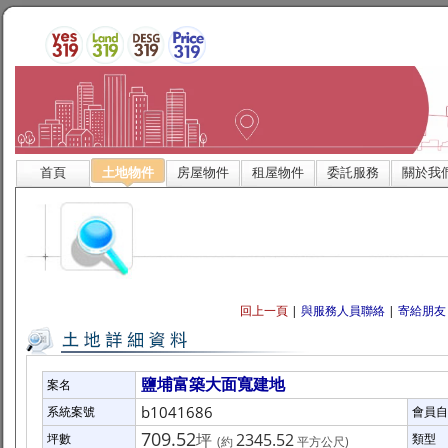
首頁
土地物件
房屋物件
租屋物件
委託服務
關於我
回上一頁
|
與服務人員聯絡
|
寄給朋友
鹽埔富築大面寬建地
案名
b1041686
系統案號
會員自
709.52
坪
2345.52
坪數
類型
(約
平方公尺)