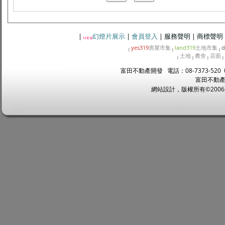
|
幻燈片展示
|
會員登入
|
服務聲明
|
商標聲明
yes319
房屋市集
land319
土地市集
d
|
|
|
土地
農舍
店面
|
|
|
|
富田不動產開發 電話：08-7373-520 
富田不動產
網站設計，版權所有©2006~