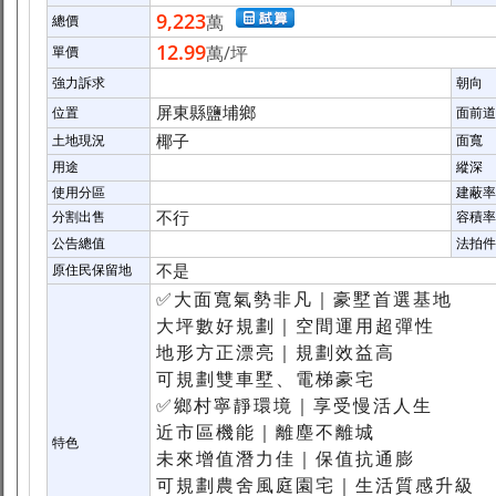
9,223
萬
總價
12.99
萬
/坪
單價
強力訴求
朝向
屏東縣鹽埔鄉
位置
面前道
椰子
土地現況
面寬
用途
縱深
使用分區
建蔽率
不行
分割出售
容積率
公告總值
法拍件
不是
原住民保留地
✅大面寬氣勢非凡｜豪墅首選基地
大坪數好規劃｜空間運用超彈性
地形方正漂亮｜規劃效益高
可規劃雙車墅、電梯豪宅
✅鄉村寧靜環境｜享受慢活人生
近市區機能｜離塵不離城
特色
未來增值潛力佳｜保值抗通膨
可規劃農舍風庭園宅｜生活質感升級