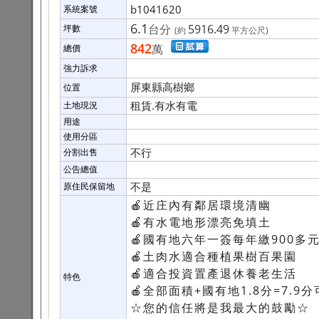
b1041620
系統案號
6.1
台分
5916.49
坪數
(約
平方公尺)
842
萬
總價
強力訴求
屏東縣高樹鄉
位置
租賃.有水有電
土地現況
用途
使用分區
不行
分割出售
公告總值
不是
原住民保留地
🍎近庄內有鄰居環境清幽
🍎有水電地形漂亮免填土
🍎國有地六年一簽每年繳900多
🍎土肉水適合種植果樹百果園
🍎適合投資置產退休養老生活
特色
🍎全部面積+國有地1.8分=7.9
☆您的信任將是我最大的鼓勵☆