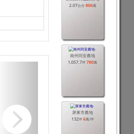
2.07
806
台分
萬
南州同安農地
1,057.7
780
坪
萬
屏東市農地
132
6
坪
萬
/坪