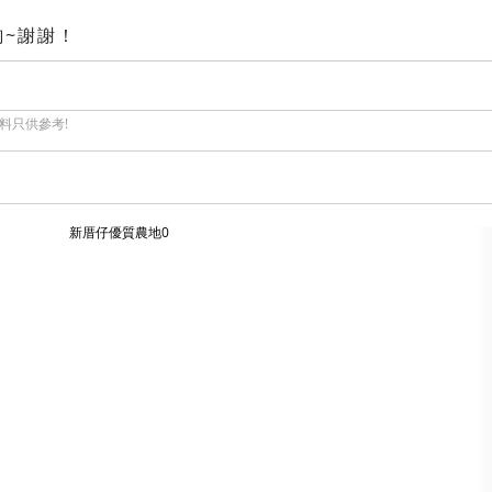
~謝謝！
料只供參考!