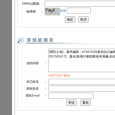
EMAIL(建議)
：
刷新
檢查碼
：
信的內容
：
內容可自行修改。
自已姓名
：
朋友姓名
：
朋友Email
：