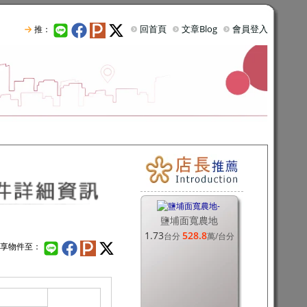
回首頁
文章Blog
會員登入
推：
鹽埔面寬農地
1.73
528.8
台分
萬
/台分
享物件至：