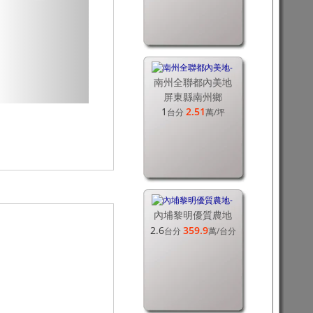
南州全聯都內美地
屏東縣南州鄉
1
2.51
台分
萬
/坪
內埔黎明優質農地
2.6
359.9
台分
萬
/台分