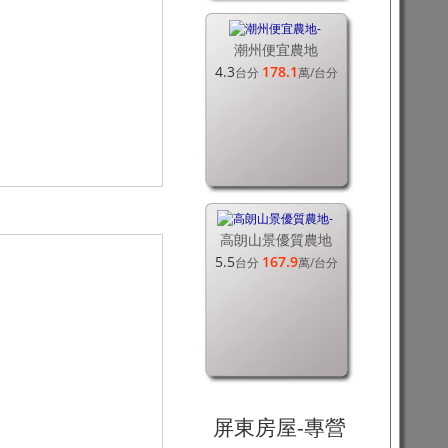
潮州便宜農地
4.3
178.1
台分
萬
/台分
高朗山景優質農地
5.5
167.9
台分
萬
/台分
屏東房屋-專營