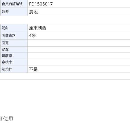
FD1505017
會員自訂編號
農地
類型
座東朝西
朝向
4米
面前道路
面寬
縱深
建蔽率
容積率
不是
法拍件
元
分可使用