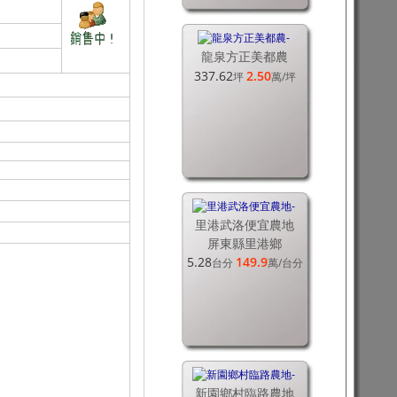
龍泉方正美都農
337.62
2.50
坪
萬
/坪
里港武洛便宜農地
屏東縣里港鄉
5.28
149.9
台分
萬
/台分
新園鄉村臨路農地