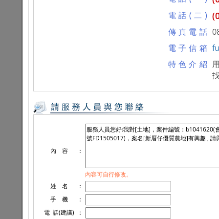
電話(二)
(
傳真電話
0
電子信箱
f
特色介紹
內 容
：
內容可自行修改。
姓 名
：
手 機
：
電 話(建議)
：