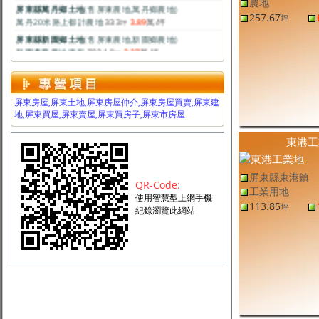
農地
屏東縣萬丹鄉土地
(售
屏東農地
,
萬丹鄉農地
)
萬丹20米路上都計農地
333
3.89
萬
/坪
257.67
坪
坪
屏東縣新園鄉土地
(售
屏東農地
,
新園鄉農地
)
新園產業農地廠房
792.18
2.27
萬
/坪
坪
屏東縣里港鄉土地
(售
屏東農地
,
里港鄉農地
)
里港農地
2.99
1.22
萬
/坪
台分
屏東縣土地
(售
屏東農地
,
屏東市農地
)
屏東房屋,屏東土地,屏東房屋仲介,屏東房屋買賣,屏東建
屏東市農地
132
6
萬
/坪
坪
地,屏東買屋,屏東賣屋,屏東買房子,屏東市房屋
屏東縣高樹鄉土地
(售
屏東建地
,
高樹鄉建地
)
高樹建地-專約
60.7
4.11
萬
/坪
坪
東港工
屏東縣東港鎮土地
(售
屏東工業用地
,
東港鎮工業用地
)
東港工業地
113.85
11.24
萬
/坪
坪
屏東縣東港鎮
屏東縣萬巒鄉土地
(售
屏東農地
,
萬巒鄉農地
)
QR-Code:
工業用地
萬巒大面寬休閒農地
2.9
9,002
元
/坪
台分
使用智慧型上網手機
113.85
坪
紀錄瀏覽此網站
屏東縣琉球鄉土地
(售
屏東建地
,
琉球鄉建地
)
琉球美建地
129.04
12.78
萬
/坪
坪
屏東縣新園鄉土地
(售
屏東農地
,
新園鄉農地
)
新園首選都農
257.67
2.59
萬
/坪
坪
屏東縣土地
(售
屏東農地,其他
,
屏東市農地,其他
)
佳冬大面寬養殖魚溫
3,602.44
7,994
元
/坪
坪
屏東縣萬巒鄉土地
(售
屏東農地
,
萬巒鄉農地
)
萬巒大地坪果樹農地
12,190.53
5,453
元
/坪
坪