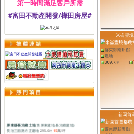
第一時間滿足客戶所需
#富田不動產開發/樺田房屋#
米崙豐境
屏東縣南州鄉
農地
309.7
坪
新園首
屏東縣長治鄉土地
(售
屏東建地
,
長治鄉建地
)
長治三面路方正建地
295.6
15
萬
/坪
坪
屏東縣新園鄉