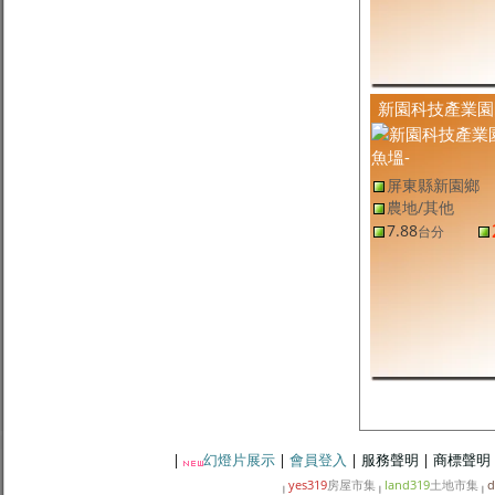
潮州農業區建地
584.4
9.79
萬
/坪
坪
屏東縣土地
(售
屏東建地
,
屏東市建地
)
屏東市全新廠房
181
12
萬
/坪
坪
屏東縣新園鄉土地
(售
屏東建地
,
新園鄉建地
)
新園｜瓦磘三角窗珍稀建地
401.41
9.80
萬
/坪
坪
新園科技產業園
屏東縣里港鄉土地
(售
屏東農地
,
里港鄉農地
)
里港土庫方正農地
5.4
7,574
元
/坪
台分
屏東縣新園鄉土地
(售
屏東農地
,
新園鄉農地
)
屏東縣新園鄉
新園・田洋鄉間農地
2,425.14
1.05
萬
/坪
坪
農地/其他
屏東縣南州鄉土地
(售
屏東農地
,
南州鄉農地
)
7.88
台分
南州晴空蓮霧農地
1,288.09
7,499
元
/坪
坪
屏東縣牡丹鄉土地
(售
屏東其他
,
牡丹鄉其他
)
牡丹山林觀景原保地
16.74
339
元
/坪
台分
屏東縣內埔鄉土地
(售
屏東農地
,
內埔鄉農地
)
黎明前後路美農地
5
8,793
元
/坪
台分
|
幻燈片展示
|
會員登入
|
服務聲明
|
商標聲明
yes319
房屋市集
land319
土地市集
d
|
|
|