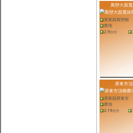
萬巒大面寬
屏東縣高樹鄉土地
(售
屏東農地
,
高樹鄉農地
)
高樹大面寬農地
2.6
1.11
萬
/坪
台分
屏東縣鹽埔鄉土地
(售
屏東農地
,
鹽埔鄉農地
)
屏東縣萬巒鄉
鹽埔大面積養蝦池
18.5
7,864
元
/坪
台分
農地
屏東縣泰武鄉土地
(售
屏東農地
,
泰武鄉農地
)
2.9
台分
泰武武潭優質農地-專約
1.03
3,242
元
/坪
台分
屏東縣九如鄉土地
(售
屏東農地
,
九如鄉農地
)
九如停車場農地
1,695.81
1.22
萬
/坪
坪
屏東縣新園鄉土地
(售
屏東農地,其他
,
新園鄉農地,其他
)
新園科技產業園區旁雙面路魚塭
7.88
1.21
萬
/坪
台分
屏東縣南州鄉土地
(售
屏東農地
,
南州鄉農地
)
米崙豐境都農🧡
309.7
2.49
萬
/坪
坪
屏東縣內埔鄉土地
(售
屏東農地
,
內埔鄉農地
)
屏東市頂
豐田百坪都計農
262.2
3.28
萬
/坪
坪
屏東縣土地
(售
屏東農地
,
屏東市農地
)
屏東縣屏東市
屏東市頂柳農地
2.19
1.35
萬
/坪
台分
農地
屏東縣恆春鎮土地
(售
屏東農地
,
恆春鎮農地
)
2.19
恆春老欉荔枝園
3,042.02
6,903
元
/坪
台分
坪
屏東縣新園鄉土地
(售
屏東農地
,
新園鄉農地
)
新園新利農地
707.85
1.41
萬
/坪
坪
屏東縣潮州鎮土地
(售
屏東建地
,
潮州鎮建地
)