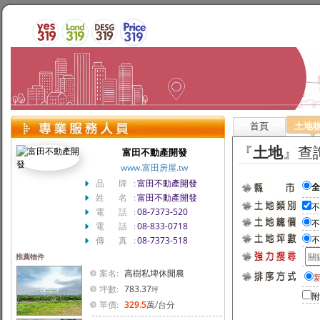
首頁
土地
『
土地
』查
富田不動產開發
www.富田房屋.tw
品 牌:
富田不動產開發
姓 名:
富田不動產開發
電 話:
08-7373-520
電 話:
08-833-0718
傳 真:
08-7373-518
推薦物件
案名:
高樹私埤休閒農
坪數:
783.37
坪
附
單價:
329.5
萬
/台分