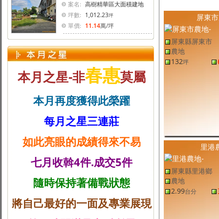
案名:
高樹精華區大面積建地
坪數:
1,012.23
坪
屏東市
單價:
11.14
萬
/坪
屏東縣屏東市
農地
132
坪
春惠
本月之星-非
莫屬
本月再度獲得此榮躍
每月之星三連莊
如此亮眼的成績得來不易
里港
七月收斡4件.成交5件
屏東縣里港鄉
隨時保持著備戰狀態
農地
2.99
台分
將自己最好的一面及專業展現